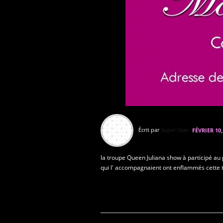
Écrit par
Super User
FÉVRIER 10,
la troupe Queen Juliana show à participé au
qui l' accompagnaient ont enflammés cette tr
En savoir plus...