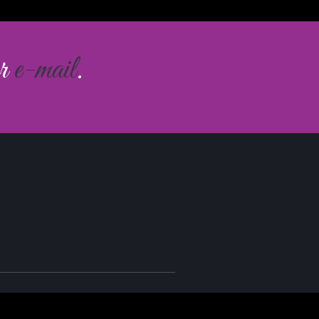
ar
e-mail
.