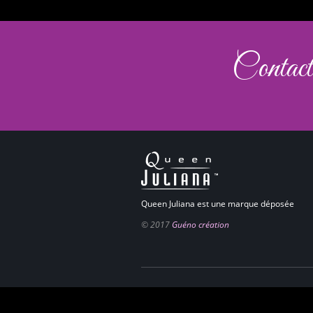
Contact
Queen Juliana est une marque déposée
© 2017
Guéno création