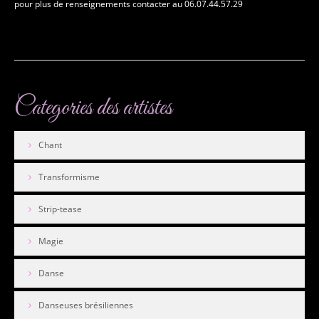
pour plus de renseignements contacter au 06.07.44.57.29
Danse brésilienne
Divers
Créations diverses
En savoir plus...
Categories
des artistes
Chant
Transformisme
Strip-tease
Magie
Danse
Danseuses brésiliennes