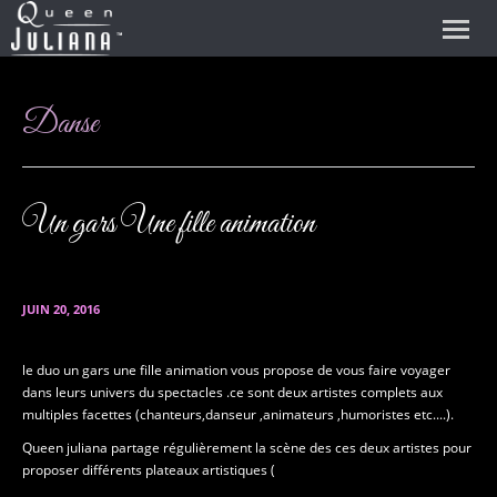
Accueil
Danse
Qui suis-je ?
Prestations
Mes références média
Un gars Une fille animation
Vidéos
Mes peoples
Toutes mes prestations
Artistes
Mes peoples (récents)
Les dernières actualités
Vidéos en coulisses
Cabaret's Show
Contact
Evénements à venir
Vidéos des spectacles
Chant
Drag Queen (book)
JUIN 20, 2016
Liens
Transformisme
Transformiste (book)
le duo un gars une fille animation vous propose de vous faire voyager
dans leurs univers du spectacles .ce sont deux artistes complets aux
Mes créations
Strip-tease
Roue de la chance
multiples facettes (chanteurs,danseur ,animateurs ,humoristes etc....).
Archives
Magie
Transformiste
Créations à vendre
Queen juliana partage régulièrement la scène des ces deux artistes pour
proposer différents plateaux artistiques (
Danse
Gogo dance
Créations vendues