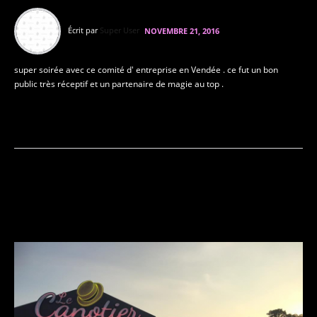
Danse brésilienne
Divers
Créations diverses
Écrit par
Super User
NOVEMBRE 21, 2016
super soirée avec ce comité d' entreprise en Vendée . ce fut un bon
public très réceptif et un partenaire de magie au top .
En savoir plus...
RESTAURANT LE CABARET LE
CANOTIER