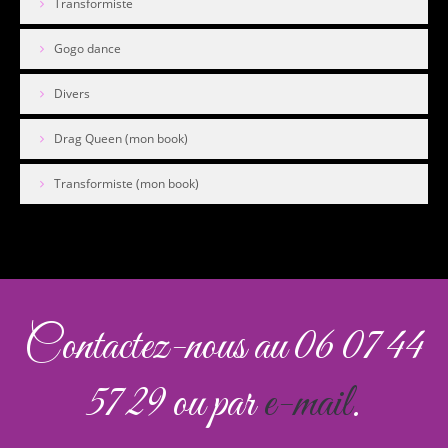
Transformiste
Gogo dance
Divers
Drag Queen (mon book)
Transformiste (mon book)
Contactez-nous au 06 07 44
57 29 ou par
e-mail
.