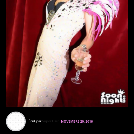
Danse brésilienne
Divers
Créations diverses
Écrit par
Super User
NOVEMBRE 20, 2016